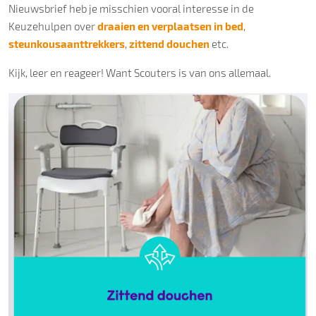
Nieuwsbrief heb je misschien vooral interesse in de
Keuzehulpen over
draaien en verplaatsen in bed
,
steunkousaanttrekkers
,
zittend douchen
etc.
Kijk, leer en reageer! Want Scouters is van ons allemaal.