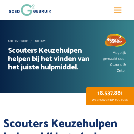
GOEDGEBRUIK
NIEUWS
Scouters Keuzehulpen
Mogelijk
helpen bij het vinden van
gemaakt door
het juiste hulpmiddel.
Gezond &
Zeker
18.537.881
WEERGAVEN OP YOUTUBE
Scouters Keuzehulpen