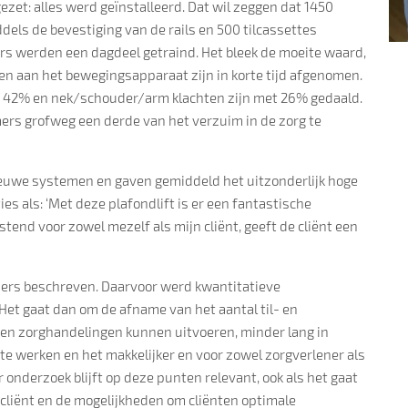
zet: alles werd geïnstalleerd. Dat wil zeggen dat 1450
ls de bevestiging van de rails en 500 tilcassettes
ers werden een dagdeel getraind. Het bleek de moeite waard,
hten aan het bewegingsapparaat zijn in korte tijd afgenomen.
 42% en nek/schouder/arm klachten zijn met 26% gedaald.
mmers grofweg een derde van het verzuim in de zorg te
ieuwe systemen en gaven gemiddeld het uitzonderlijk hoge
es als: ‘Met deze plafondlift is er een fantastische
tend voor zowel mezelf als mijn cliënt, geeft de cliënt een
ners beschreven. Daarvoor werd kwantitatieve
et gaat dan om de afname van het aantal til- en
- en zorghandelingen kunnen uitvoeren, minder lang in
te werken en het makkelijker en voor zowel zorgverlener als
 onderzoek blijft op deze punten relevant, ook als het gaat
cliënt en de mogelijkheden om cliënten optimale