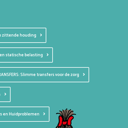
en zittende houding
en statische belasting
RANSFERS: Slimme transfers voor de zorg
n
ers en Huidproblemen