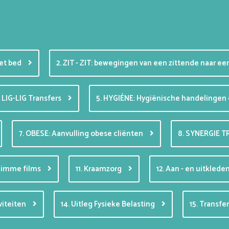
het bed
2. ZIT - ZIT: bewegingen van een zittende naar e
. LIG-LIG Transfers
5. HYGIÉNE: Hygiënische handelingen 
7. OBESE: Aanvulling obese cliënten
8. SYNERGIE T
slimme films
11. Kraamzorg
12. Aan - en uitklede
iviteiten
14. Uitleg Fysieke Belasting
15. Transf