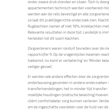
onder zware druk stonden en staan. Toch is doorge
appartementen technisch werden voorbereid midde
werden aan de rails bevestigd en alle zorgverlen
zo laat dit praktijkgerichte onderzoek zien. Klac
Rugklachten namen af met 18%, knieklachten met
Relevante resultaten in deze tijd. Landelijk is i
herleiden tot dit soort klachten.
Zorgverleners waren ronduit tevreden over de n
rapportcijfer 9. Op de vragenlijsten kwamen reacti
toekomst: nu komt er verbetering’ en ‘Minder belas
veiliger gevoel’.
Er werden ook andere effecten door de zorgverle
onderbouwing gevonden in andere onderzoeken. H
transferhandelingen, het in minder tijd transfer
moeilijke houdingen (statische belasting) hoeven 
cliënt comfortabeler zorg kunnen verlenen. Verder
om de ingeschatte voordelen voor de huid van de 