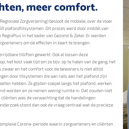
chten, meer comfort.
Regionale Zorgverlening) besloot de mobiele, over de vloer
1450 plafondtilsystemen. Dit proces werd door middel van
n RegioPlus in het kader van Gezond & Zeker. Er werden
rgverleners om de effecten in kaart te brengen.
rrijdbare tilliften gewerkt. Ook al lossen deze
 het kost vaak tijd om ze bijv. op te halen van de gang, het
 zwaar en het comfort voor de bewoners is niet altijd
angen door tilsystemen die aan rails aan het plafond zijn
eten hebben. Ze glijden soepel langs het plafond, werken
leend worden en ze nemen weinig ruimte in. Dat zouden niet
or cliënten was de verwachting dat de handelingen
onderzoek stond dan ook de vraag centraal wat de precieze
 complexe Corona-periode waarin zorgverleners en cliënten