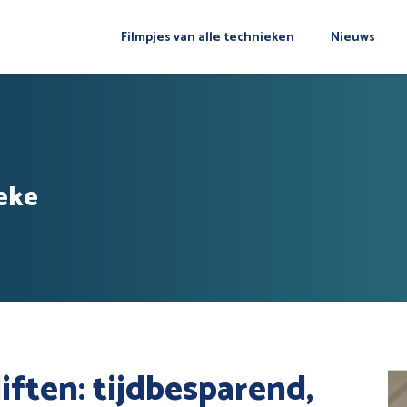
Filmpjes van alle technieken
Nieuws
eke
ften: tijdbesparend,