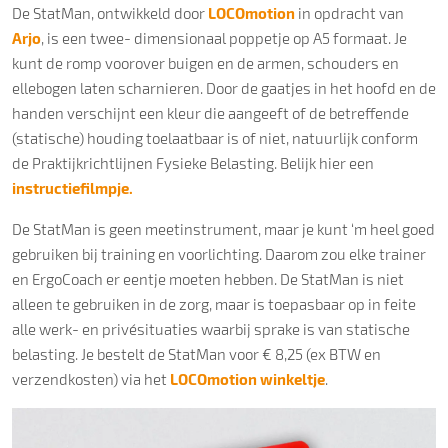
De StatMan, ontwikkeld door
LOCOmotion
in opdracht van
Arjo
, is een twee- dimensionaal poppetje op A5 formaat. Je
kunt de romp voorover buigen en de armen, schouders en
ellebogen laten scharnieren. Door de gaatjes in het hoofd en de
handen verschijnt een kleur die aangeeft of de betreffende
(statische) houding toelaatbaar is of niet, natuurlijk conform
de Praktijkrichtlijnen Fysieke Belasting. Belijk hier een
instructiefilmpje.
De StatMan is geen meetinstrument, maar je kunt ‘m heel goed
gebruiken bij training en voorlichting. Daarom zou elke trainer
en ErgoCoach er eentje moeten hebben. De StatMan is niet
alleen te gebruiken in de zorg, maar is toepasbaar op in feite
alle werk- en privésituaties waarbij sprake is van statische
belasting. Je bestelt de StatMan voor € 8,25 (ex BTW en
verzendkosten) via het
LOCOmotion winkeltje
.